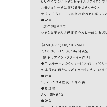
はりの持てない小さなお子さんはアイロンで
お母さんと一緒に頑張る子はチクチクと
大人の方もモチーフの組み合わせを楽しんで
●定員
1度に３組みまで
小さなお子さんは保護者の方と一緒にお楽し
《Joli(じょり)》@joli.kaori
☆10:30〜13:00の時間限定
「簡単♡アイシングクッキー作り」
●手袋モチーフのクッキーにアイシングクリー
完成後は2個をつなげてラッピングし、お持
●時間
15分〜20分程度 予約不要
●参加費
2枚1組¥500
●対象