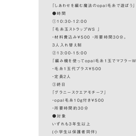
「しあわせを編む魔法のopal毛糸で遊ぼう」
●時間
①10:30-12:00
「毛糸玉ストラップWS 」
・材料費込み¥500 ・所要時間30分。
3人入れ替え制
②13:00-15:00
「編み機を使ってopal毛糸1玉でマフラーW
・毛糸1玉代プラス¥500
・定員2人
③終日
「グラニースクエアモチーフ」
・opal毛糸10g付き¥500
・所要時間約30分
●対象
いずれも3年生以上
(小学生は保護者同伴)