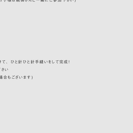
お子様は親御さんと一緒にご参加下さい)
て、 ひと針ひと針手縫いをして完成！
下さい
場合もございます)