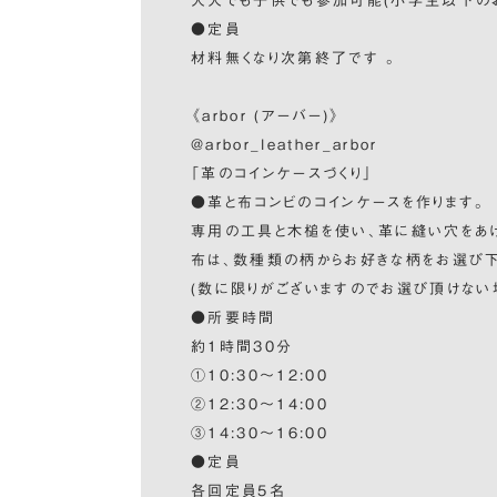
大人でも子供でも参加可能(小学生以下の
●定員
材料無くなり次第終了です 。
《arbor (アーバー)》
@arbor_leather_arbor
「革のコインケースづくり」
●革と布コンビのコインケースを作ります。
専用の工具と木槌を使い、革に縫い穴をあけ
布は、数種類の柄からお好きな柄をお選び
(数に限りがございますのでお選び頂けない
●所要時間
約1時間30分
①10:30〜12:00
②12:30〜14:00
③14:30〜16:00
●定員
各回定員5名