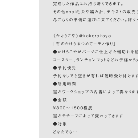
完成した作品はお持ち帰りできます。
その他opal毛糸や編み針、テキストの販売
冬ごもりの準備に遊びに来てください。絆タ
《かけらこや》@kakerakoya
「布のかけらあつめてーモノ作り」
●かけらこやがパーツに仕上げた端切れを組
コースター、ランチョンマットなどお子様から
●予約優先
予約なしでも空きが有れば随時受け付けま
●所用時間
選ぶワークショップの内容によって異なりま
●金額
¥800〜1500程度
選ぶモチーフによって変わってきます
●対象
どなたでも…