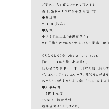
ご予約の方を優先とさせて頂きます
当日、空きがあれば御参加可能です
●参加費
¥3000(税込)
●対象
小学3年生以上(保護者同伴)
＊お子様だけではなく大人の方も是非ご参加
《のはらむら》@noharamura_toys
「ほっこり＊はた織り小物作り」
初心者でも簡単に出来る、「はた織り」をしま
ポシェット、ティッシュケース、敷物など好き
IVYさんの毛糸から選ぶ楽しさもありますよ
●所要時間
1時間半程度
10:30〜随時受付
最終受付は14:30です。