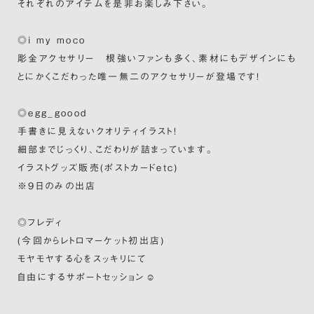
それぞれのアイテムを是非お楽しみ下さい。
◎i my moco
彫金アクセサリー 根強いファンも多く、素材にもデザインにも
とにかくこだわった唯一無二のアクセサリーが登場です！
◎egg_goood
手書きに見えないクオリティイラスト！
細部までじっくり、こだわりが詰まっています。
イラストグッズ販売(ポストカードetc)
※9日のみの出店
◎フレディ
(今回からレトロマーケット初出店)
モヤモヤする心をスッキリにて
自由にするサポートセッション☺︎