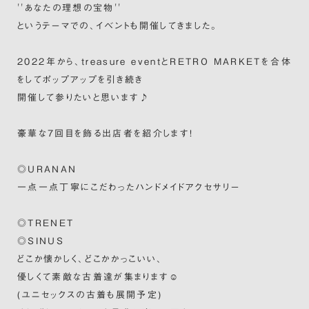
''あなたの理想の宝物''
というテーマでの、イベントも開催してきました。
2022年から、treasure eventとRETRO MARKETを合体
をしてポップアップを引き続き
開催して参りたいと思います♪
豪華な7回目を飾る出店者を紹介します！
◎URANAN
一点一点丁寧にこだわったハンドメイドアクセサリー
◎TRENET
◎SINUS
どこか懐かしく、どこかかっこいい、
優しくて素敵な古着達が集まります☺︎
(ユニセックスの古着も展開予定)